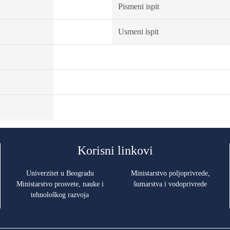
Pismeni ispit
Usmeni ispit
Korisni linkovi
Univerzitet u Beogradu
Ministarstvo poljoprivrede,
Ministarstvo prosvete, nauke i
šumarstva i vodoprivrede
tehnološkog razvoja