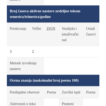
Broj časova aktivne nastave nedeljno tokom
semestra/trimestra/godine
Predavanja
Vežbe
DON
Studijski i
Ostali
istraživački
časovi
rad
3
2
Metode izvođenja
nastave
Ocena znanja (maksimalni broj poena 100)
Predispitne obaveze
Poena
Završni ispit
Poena
Aktivnosti u toku
Pismeni