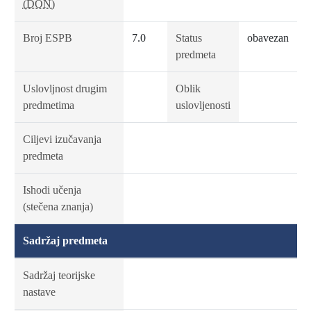
(DON)
Broj ESPB
7.0
Status
obavezan
predmeta
Uslovljnost drugim
Oblik
predmetima
uslovljenosti
Ciljevi izučavanja
predmeta
Ishodi učenja
(stečena znanja)
Sadržaj predmeta
Sadržaj teorijske
nastave