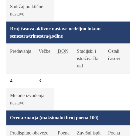
Sadržaj praktične
nastave
Broj časova aktivne nastave nedeljno tokom
semestra/trimestra/godine
Predavanja
Vežbe
DON
Studijski i
Ostali
istraživački
časovi
rad
4
3
Metode izvođenja
nastave
Ocena znanja (maksimalni broj poena 100)
Predispitne obaveze
Poena
Završni ispit
Poena