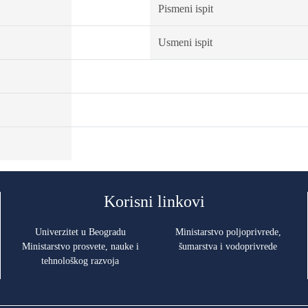
Pismeni ispit
Usmeni ispit
Korisni linkovi
Univerzitet u Beogradu
Ministarstvo poljoprivrede,
Ministarstvo prosvete, nauke i
šumarstva i vodoprivrede
tehnološkog razvoja