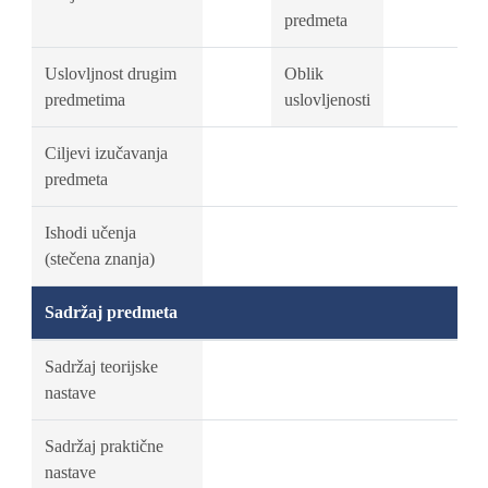
predmeta
Uslovljnost drugim
Oblik
predmetima
uslovljenosti
Ciljevi izučavanja
predmeta
Ishodi učenja
(stečena znanja)
Sadržaj predmeta
Sadržaj teorijske
nastave
Sadržaj praktične
nastave