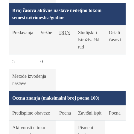
Broj časova aktivne nastave nedeljno tokom
semestra/trimestra/godine
Predavanja
Vežbe
DON
Studijski i
Ostali
istraživački
časovi
rad
5
0
Metode izvođenja
nastave
Ocena znanja (maksimalni broj poena 100)
Predispitne obaveze
Poena
Završni ispit
Poena
Aktivnosti u toku
Pismeni