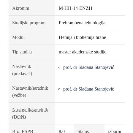
Akronim
M-HH-14-ENZH
Studijski program
Prehrambena tehnologija
Modul
Hemija i biohemija hrane
Tip studija
master akademske studije
Nastavnik
prof. dr Slađana Stanojević
(predavač)
Nastavnik/saradnik
prof. dr Slađana Stanojević
(vežbe)
Nastavnik/saradnik
(DON)
Broj ESPB
8.0
Status
izborni