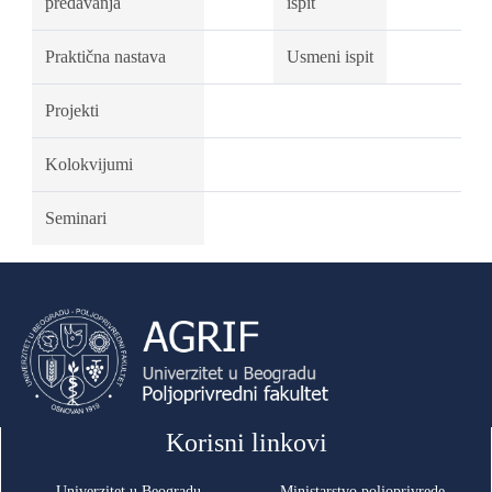
predavanja
ispit
Praktična nastava
Usmeni ispit
Projekti
Kolokvijumi
Seminari
Korisni linkovi
Univerzitet u Beogradu
Ministarstvo poljoprivrede,