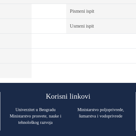
Pismeni ispit
Usmeni ispit
Korisni linkovi
Univerzitet u Beogradu
Ministarstvo poljoprivrede,
Ministarstvo prosvete, nauke i
šumarstva i vodoprivrede
tehnološkog razvoja