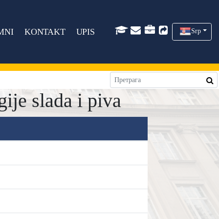
MNI
KONTAKT
UPIS
Srp
je slada i piva