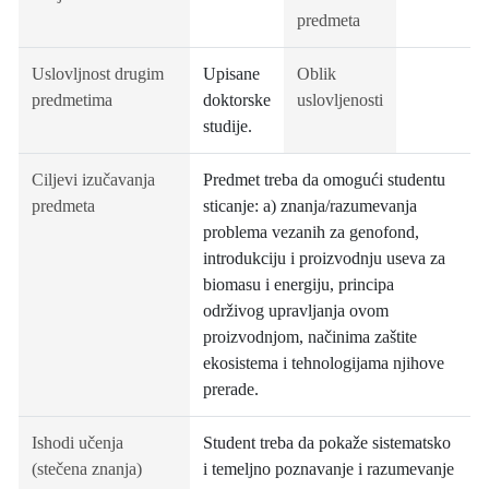
predmeta
Uslovljnost drugim
Upisane
Oblik
predmetima
doktorske
uslovljenosti
studije.
Ciljevi izučavanja
Predmet treba da omogući studentu
predmeta
sticanje: a) znanja/razumevanja
problema vezanih za genofond,
introdukciju i proizvodnju useva za
biomasu i energiju, principa
održivog upravljanja ovom
proizvodnjom, načinima zaštite
ekosistema i tehnologijama njihove
prerade.
Ishodi učenja
Student treba da pokaže sistematsko
(stečena znanja)
i temeljno poznavanje i razumevanje