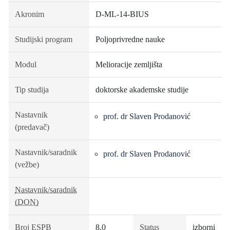
Akronim
D-ML-14-BIUS
Studijski program
Poljoprivredne nauke
Modul
Melioracije zemljišta
Tip studija
doktorske akademske studije
Nastavnik
prof. dr Slaven Prodanović
(predavač)
Nastavnik/saradnik
prof. dr Slaven Prodanović
(vežbe)
Nastavnik/saradnik
(DON)
Broj ESPB
8.0
Status
izborni