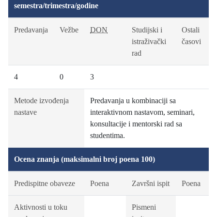
semestra/trimestra/godine
Predavanja
Vežbe
DON
Studijski i
Ostali
istraživački
časovi
rad
4
0
3
Metode izvođenja
Predavanja u kombinaciji sa
nastave
interaktivnom nastavom, seminari,
konsultacije i mentorski rad sa
studentima.
Ocena znanja (maksimalni broj poena 100)
Predispitne obaveze
Poena
Završni ispit
Poena
Aktivnosti u toku
Pismeni