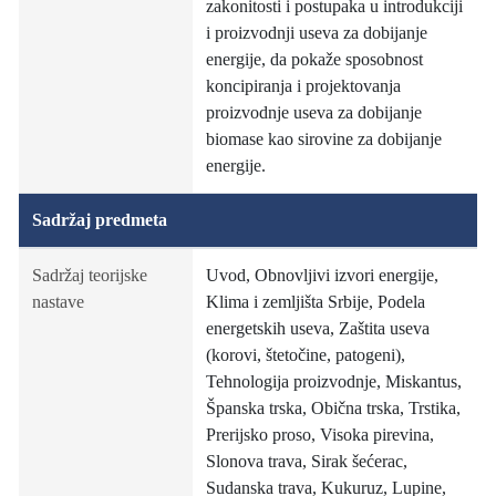
zakonitosti i postupaka u introdukciji
i proizvodnji useva za dobijanje
energije, da pokaže sposobnost
koncipiranja i projektovanja
proizvodnje useva za dobijanje
biomase kao sirovine za dobijanje
energije.
Sadržaj predmeta
Sadržaj teorijske
Uvod, Obnovljivi izvori energije,
nastave
Klima i zemljišta Srbije, Podela
energetskih useva, Zaštita useva
(korovi, štetočine, patogeni),
Tehnologija proizvodnje, Miskantus,
Španska trska, Obična trska, Trstika,
Prerijsko proso, Visoka pirevina,
Slonova trava, Sirak šećerac,
Sudanska trava, Kukuruz, Lupine,