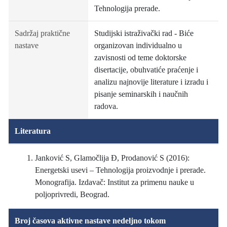
Tehnologija prerade.
Sadržaj praktične
Studijski istraživački rad - Biće
nastave
organizovan individualno u
zavisnosti od teme doktorske
disertacije, obuhvatiće praćenje i
analizu najnovije literature i izradu i
pisanje seminarskih i naučnih
radova.
Literatura
Janković S, Glamočlija Đ, Prodanović S (2016):
Energetski usevi – Tehnologija proizvodnje i prerade.
Monografija. Izdavač: Institut za primenu nauke u
poljoprivredi, Beograd.
Broj časova aktivne nastave nedeljno tokom