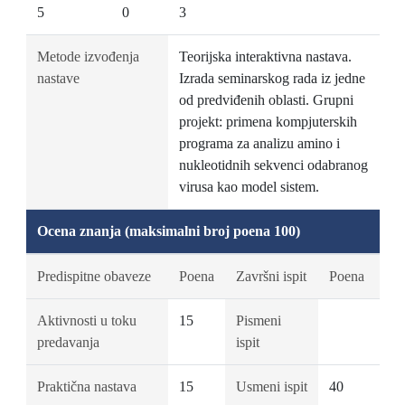
5
0
3
Metode izvođenja
Teorijska interaktivna nastava.
nastave
Izrada seminarskog rada iz jedne
od predviđenih oblasti. Grupni
projekt: primena kompjuterskih
programa za analizu amino i
nukleotidnih sekvenci odabranog
virusa kao model sistem.
Ocena znanja (maksimalni broj poena 100)
Predispitne obaveze
Poena
Završni ispit
Poena
Aktivnosti u toku
15
Pismeni
predavanja
ispit
Praktična nastava
15
Usmeni ispit
40