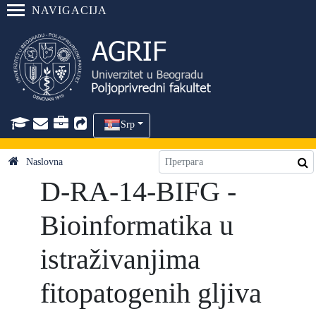
NAVIGACIJA
Srp
Naslovna
D-RA-14-BIFG -
Bioinformatika u
istraživanjima
fitopatogenih gljiva