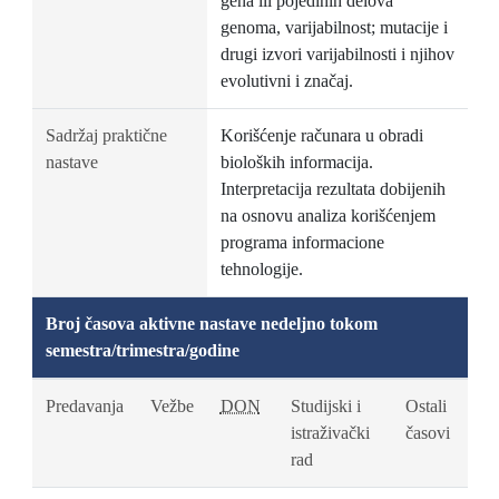
gena ili pojedinih delova
genoma, varijabilnost; mutacije i
drugi izvori varijabilnosti i njihov
evolutivni i značaj.
Sadržaj praktične
Korišćenje računara u obradi
nastave
bioloških informacija.
Interpretacija rezultata dobijenih
na osnovu analiza korišćenjem
programa informacione
tehnologije.
Broj časova aktivne nastave nedeljno tokom
semestra/trimestra/godine
Predavanja
Vežbe
DON
Studijski i
Ostali
istraživački
časovi
rad