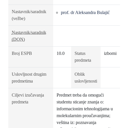
Nastavnik/saradnik
prof. dr Aleksandra Bulajić
(vežbe)
Nastavnik/saradnik
(DON)
Broj ESPB
10.0
Status
izborni
predmeta
Uslovljnost drugim
Oblik
predmetima
uslovljenosti
Ciljevi izučavanja
Predmet treba da omogući
predmeta
studentu sticanje znanja o:
informacionim tehnologijama u
molekularnim proučavanjima;
veština iz: poznavanja