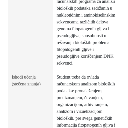
računarskih programa za analizu
bioloških podataka sadržanih u
nukleotidnim i aminokiselinskim
sekvencama različitih delova
genoma fitopatogenih gljiva i
pseudogljiva; sposobnosti u
rešavanju bioloških problema
fitopatogenih gljive i
pseudogljive korišćenjem DNK
sekvenci.
Ishodi učenja
Student treba da ovlada
(stečena znanja)
računarskom analizom bioloških
podataka: pronalaženjem,
preuizmanjem, čuvanjem,
organizacijom, arhiviranjem,
analizom i vizuelizacijom
bioloških, pre svega genetičkih
informacija fitopatogenih gljiva i