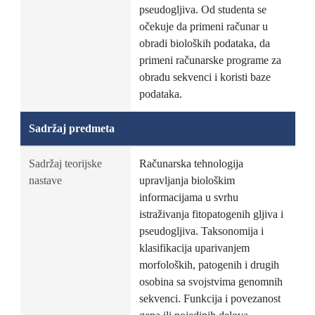
pseudogljiva. Od studenta se
očekuje da primeni računar u
obradi bioloških podataka, da
primeni računarske programe za
obradu sekvenci i koristi baze
podataka.
Sadržaj predmeta
Sadržaj teorijske
Računarska tehnologija
nastave
upravljanja biološkim
informacijama u svrhu
istraživanja fitopatogenih gljiva i
pseudogljiva. Taksonomija i
klasifikacija uparivanjem
morfoloških, patogenih i drugih
osobina sa svojstvima genomnih
sekvenci. Funkcija i povezanost