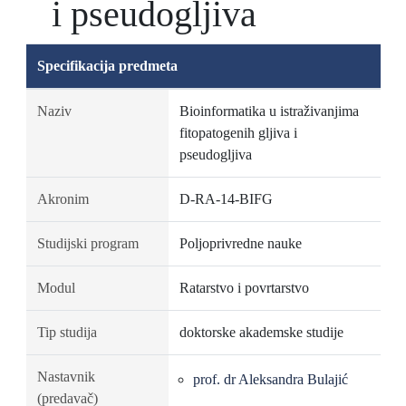
i pseudogljiva
Specifikacija predmeta
Naziv
Bioinformatika u istraživanjima
fitopatogenih gljiva i
pseudogljiva
Akronim
D-RA-14-BIFG
Studijski program
Poljoprivredne nauke
Modul
Ratarstvo i povrtarstvo
Tip studija
doktorske akademske studije
Nastavnik
prof. dr Aleksandra Bulajić
(predavač)