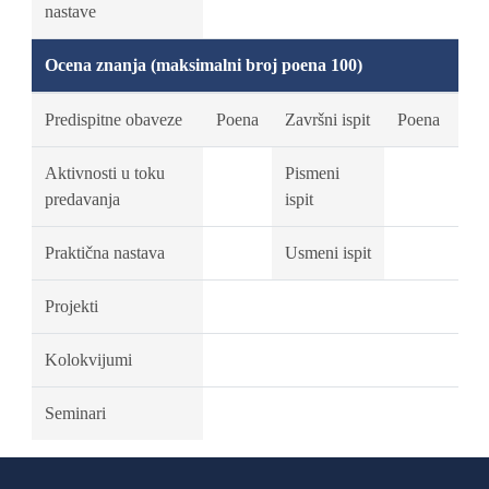
nastave
Ocena znanja (maksimalni broj poena 100)
Predispitne obaveze
Poena
Završni ispit
Poena
Aktivnosti u toku
Pismeni
predavanja
ispit
Praktična nastava
Usmeni ispit
Projekti
Kolokvijumi
Seminari