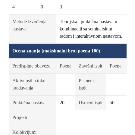
4
0
3
Metode izvođenja
Teorijska i praktična nastava u
nastave
kombinaciji sa seminarskim
radom i interaktivnom nastavom.
Ocena znanja (maksimalni broj poena 100)
Predispitne obaveze
Poena
Završni ispit
Poena
Aktivnosti u toku
Pismeni
predavanja
ispit
Praktična nastava
20
Usmeni ispit
50
Projekti
Kolokvijumi