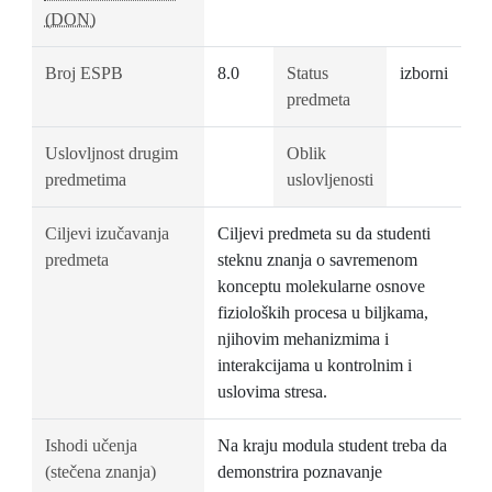
(DON)
Broj ESPB
8.0
Status
izborni
predmeta
Uslovljnost drugim
Oblik
predmetima
uslovljenosti
Ciljevi izučavanja
Ciljevi predmeta su da studenti
predmeta
steknu znanja o savremenom
konceptu molekularne osnove
fizioloških procesa u biljkama,
njihovim mehanizmima i
interakcijama u kontrolnim i
uslovima stresa.
Ishodi učenja
Na kraju modula student treba da
(stečena znanja)
demonstrira poznavanje