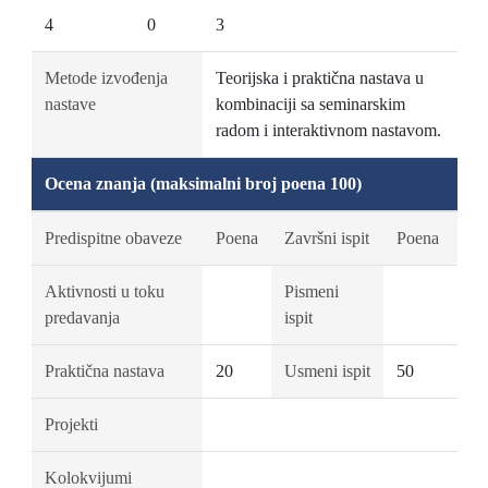
4
0
3
Metode izvođenja
Teorijska i praktična nastava u
nastave
kombinaciji sa seminarskim
radom i interaktivnom nastavom.
Ocena znanja (maksimalni broj poena 100)
Predispitne obaveze
Poena
Završni ispit
Poena
Aktivnosti u toku
Pismeni
predavanja
ispit
Praktična nastava
20
Usmeni ispit
50
Projekti
Kolokvijumi