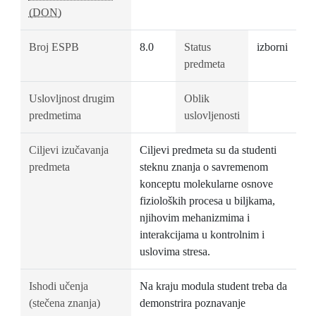
(DON)
Broj ESPB
8.0
Status
izborni
predmeta
Uslovljnost drugim
Oblik
predmetima
uslovljenosti
Ciljevi izučavanja
Ciljevi predmeta su da studenti
predmeta
steknu znanja o savremenom
konceptu molekularne osnove
fizioloških procesa u biljkama,
njihovim mehanizmima i
interakcijama u kontrolnim i
uslovima stresa.
Ishodi učenja
Na kraju modula student treba da
(stečena znanja)
demonstrira poznavanje