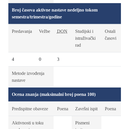
Broj časova aktivne nastave nedeljno tokom
semestra/trimestra/godine
Predavanja
Vežbe
DON
Studijski i
Ostali
istraživački
časovi
rad
4
0
3
Metode izvođenja
nastave
Ocena znanja (maksimalni broj poena 100)
Predispitne obaveze
Poena
Završni ispit
Poena
Aktivnosti u toku
Pismeni