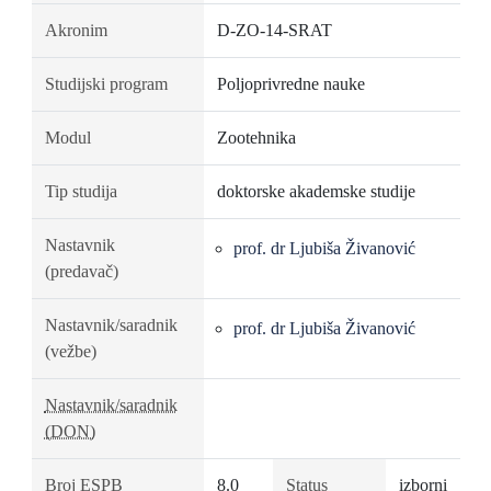
Akronim
D-ZO-14-SRAT
Studijski program
Poljoprivredne nauke
Modul
Zootehnika
Tip studija
doktorske akademske studije
Nastavnik
prof. dr Ljubiša Živanović
(predavač)
Nastavnik/saradnik
prof. dr Ljubiša Živanović
(vežbe)
Nastavnik/saradnik
(DON)
Broj ESPB
8.0
Status
izborni