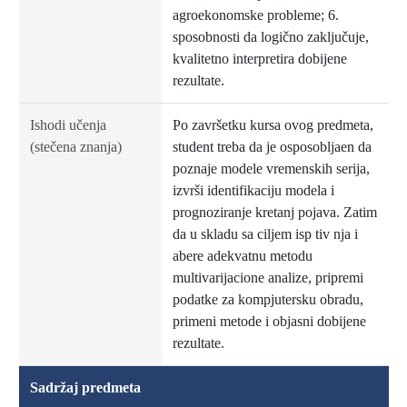
agroekonomske probleme; 6.
sposobnosti da logično zaključuje,
kvalitetno interpretira dobijene
rezultate.
Ishodi učenja
Po završetku kursa ovog predmeta,
(stečena znanja)
student treba da je osposobljaen da
poznaje modele vremenskih serija,
izvrši identifikaciju modela i
prognoziranje kretanj pojava. Zatim
da u skladu sa ciljem isp tiv nja i
abere adekvatnu metodu
multivarijacione analize, pripremi
podatke za kompjutersku obradu,
primeni metode i objasni dobijene
rezultate.
Sadržaj predmeta