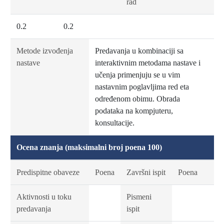
rad
0.2
0.2
Metode izvođenja
Predavanja u kombinaciji sa
nastave
interaktivnim metodama nastave i
učenja primenjuju se u vim
nastavnim poglavljima red eta
određenom obimu. Obrada
podataka na kompjuteru,
konsultacije.
Ocena znanja (maksimalni broj poena 100)
Predispitne obaveze
Poena
Završni ispit
Poena
Aktivnosti u toku
Pismeni
predavanja
ispit