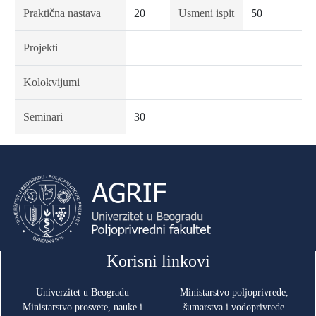
Praktična nastava
20
Usmeni ispit
50
Projekti
Kolokvijumi
Seminari
30
Korisni linkovi
Univerzitet u Beogradu
Ministarstvo poljoprivrede,
Ministarstvo prosvete, nauke i
šumarstva i vodoprivrede