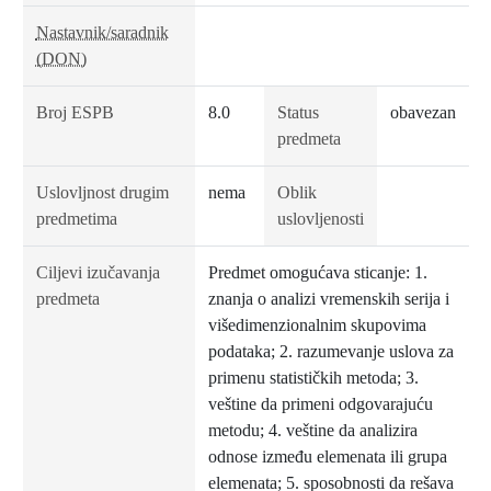
Nastavnik/saradnik
(DON)
Broj ESPB
8.0
Status
obavezan
predmeta
Uslovljnost drugim
nema
Oblik
predmetima
uslovljenosti
Ciljevi izučavanja
Predmet omogućava sticanje: 1.
predmeta
znanja o analizi vremenskih serija i
višedimenzionalnim skupovima
podataka; 2. razumevanje uslova za
primenu statističkih metoda; 3.
veštine da primeni odgovarajuću
metodu; 4. veštine da analizira
odnose između elemenata ili grupa
elemenata; 5. sposobnosti da rešava