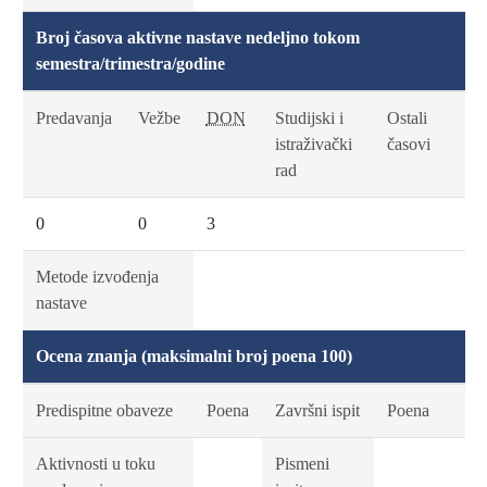
Broj časova aktivne nastave nedeljno tokom
semestra/trimestra/godine
Predavanja
Vežbe
DON
Studijski i
Ostali
istraživački
časovi
rad
0
0
3
Metode izvođenja
nastave
Ocena znanja (maksimalni broj poena 100)
Predispitne obaveze
Poena
Završni ispit
Poena
Aktivnosti u toku
Pismeni