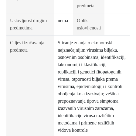
predmeta
Uslovljnost drugim
nema
Oblik
predmetima
uslovljenosti
Ciljevi izučavanja
Sticanje znanja o ekonomski
predmeta
najznačajnijim virusima biljaka,
osnovnim osobinama, identifikaciji,
taksonomiji i klasifikaciji,
replikaciji i genetici fitopatogenih
virusa, otpornosti biljaka prema
virusima, epidemiologiji i kontroli
oboljenja koja izazivaju; veština
prepoznavanja tipova simptoma
izazvanih virusnim zarazama,
identifikacije virusa različitim
metodama i primene različitih
vidova kontrole