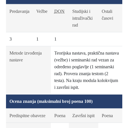
Predavanja
Vežbe
DON
Studijski i
Ostali
istraživački
časovi
rad
3
1
1
Metode izvođenja
Teorijska nastava, praktična nastava
nastave
(vežbe) i seminarski rad vezan za
određeno poglavlje (1 seminarski
rad). Provera znanja testom (2
testa). Na kraju modula kolokvijum
i završni ispit.
Ocena znanja (maksimalni broj poena 100)
Predispitne obaveze
Poena
Završni ispit
Poena