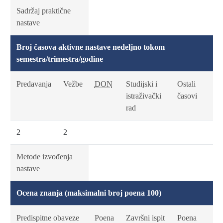
Sadržaj praktične
nastave
Broj časova aktivne nastave nedeljno tokom
semestra/trimestra/godine
Predavanja
Vežbe
DON
Studijski i
Ostali
istraživački
časovi
rad
2
2
Metode izvođenja
nastave
Ocena znanja (maksimalni broj poena 100)
Predispitne obaveze
Poena
Završni ispit
Poena