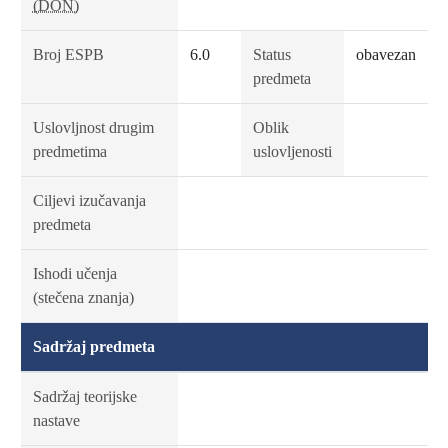
(DON)
Broj ESPB
6.0
Status
obavezan
predmeta
Uslovljnost drugim
Oblik
predmetima
uslovljenosti
Ciljevi izučavanja
predmeta
Ishodi učenja
(stečena znanja)
Sadržaj predmeta
Sadržaj teorijske
nastave