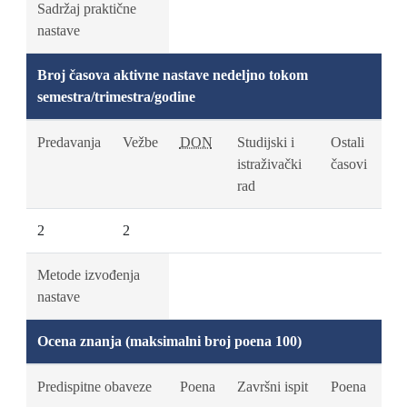
Sadržaj praktične
nastave
Broj časova aktivne nastave nedeljno tokom
semestra/trimestra/godine
Predavanja
Vežbe
DON
Studijski i
Ostali
istraživački
časovi
rad
2
2
Metode izvođenja
nastave
Ocena znanja (maksimalni broj poena 100)
Predispitne obaveze
Poena
Završni ispit
Poena