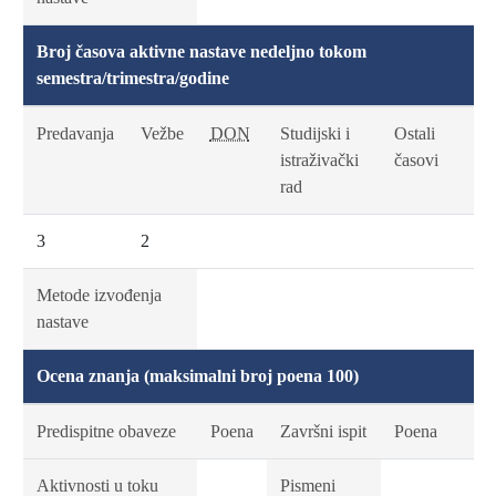
Broj časova aktivne nastave nedeljno tokom
semestra/trimestra/godine
Predavanja
Vežbe
DON
Studijski i
Ostali
istraživački
časovi
rad
3
2
Metode izvođenja
nastave
Ocena znanja (maksimalni broj poena 100)
Predispitne obaveze
Poena
Završni ispit
Poena
Aktivnosti u toku
Pismeni