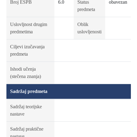
Broj ESPB
6.0
Status
obavezan
predmeta
Uslovljnost drugim
Oblik
predmetima
uslovljenosti
Ciljevi izučavanja
predmeta
Ishodi učenja
(stečena znanja)
Sadržaj predmeta
Sadržaj teorijske
nastave
Sadržaj praktične
nastave