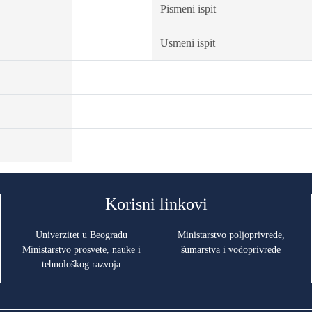
Pismeni ispit
Usmeni ispit
Korisni linkovi
Univerzitet u Beogradu
Ministarstvo poljoprivrede,
Ministarstvo prosvete, nauke i
šumarstva i vodoprivrede
tehnološkog razvoja