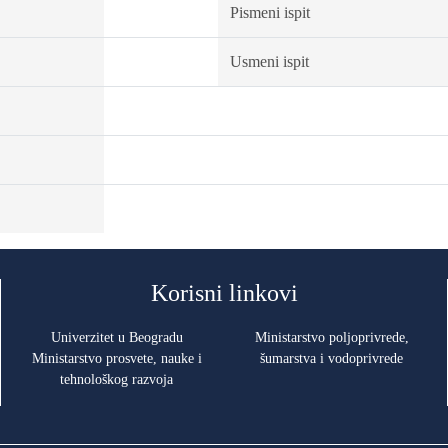
Pismeni ispit
Usmeni ispit
Korisni linkovi
Univerzitet u Beogradu
Ministarstvo poljoprivrede,
Ministarstvo prosvete, nauke i
šumarstva i vodoprivrede
tehnološkog razvoja