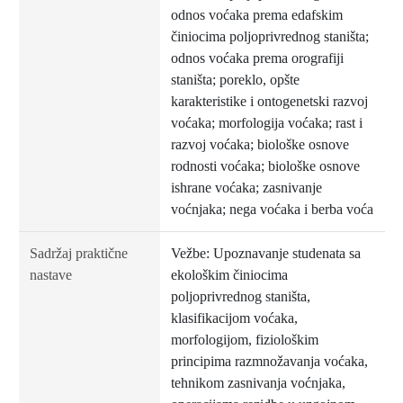
odnos voćaka prema edafskim
činiocima poljoprivrednog staništa;
odnos voćaka prema orografiji
staništa; poreklo, opšte
karakteristike i ontogenetski razvoj
voćaka; morfologija voćaka; rast i
razvoj voćaka; biološke osnove
rodnosti voćaka; biološke osnove
ishrane voćaka; zasnivanje
voćnjaka; nega voćaka i berba voća
Sadržaj praktične
Vežbe: Upoznavanje studenata sa
nastave
ekološkim činiocima
poljoprivrednog staništa,
klasifikacijom voćaka,
morfologijom, fiziološkim
principima razmnožavanja voćaka,
tehnikom zasnivanja voćnjaka,