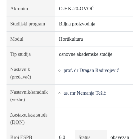
Akronim
O-HK-20-OVOĆ
Studijski program
Biljna proizvodnja
Modul
Hortikultura
Tip studija
osnovne akademske studije
Nastavnik
prof. dr Dragan Radivojević
(predavač)
Nastavnik/saradnik
as. mr Nemanja Tešić
(vežbe)
Nastavnik/saradnik
(DON)
Broj ESPB
6.0
Status
obavezan