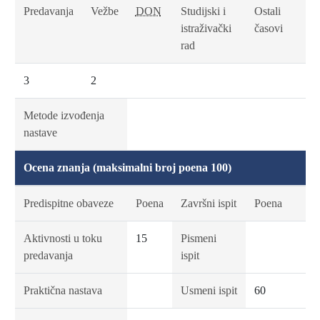
Predavanja
Vežbe
DON
Studijski i
Ostali
istraživački
časovi
rad
3
2
Metode izvođenja
nastave
Ocena znanja (maksimalni broj poena 100)
Predispitne obaveze
Poena
Završni ispit
Poena
Aktivnosti u toku
15
Pismeni
predavanja
ispit
Praktična nastava
Usmeni ispit
60