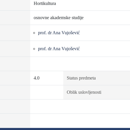
Hortikultura
osnovne akademske studije
prof. dr Ana Vujošević
prof. dr Ana Vujošević
4.0
Status predmeta
Oblik uslovljenosti