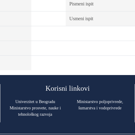
Pismeni ispit
Usmeni ispit
Korisni linkovi
Univerzitet u Beogradu
Ministarstvo poljoprivrede,
Ministarstvo prosvete, nauke i
šumarstva i vodoprivrede
tehnološkog razvoja