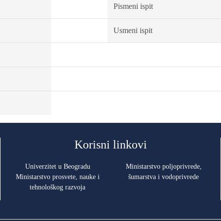
Pismeni ispit
Usmeni ispit
Korisni linkovi
Univerzitet u Beogradu
Ministarstvo poljoprivrede,
Ministarstvo prosvete, nauke i
šumarstva i vodoprivrede
tehnološkog razvoja