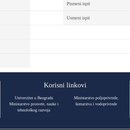
Pismeni ispit
Usmeni ispit
Korisni linkovi
Univerzitet u Beogradu
Ministarstvo poljoprivrede,
Ministarstvo prosvete, nauke i
šumarstva i vodoprivrede
tehnološkog razvoja