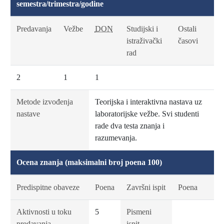
semestra/trimestra/godine
Predavanja
Vežbe
DON
Studijski i
Ostali
istraživački
časovi
rad
2
1
1
Metode izvođenja
Teorijska i interaktivna nastava uz
nastave
laboratorijske vežbe. Svi studenti
rade dva testa znanja i
razumevanja.
Ocena znanja (maksimalni broj poena 100)
Predispitne obaveze
Poena
Završni ispit
Poena
Aktivnosti u toku
5
Pismeni
predavanja
ispit