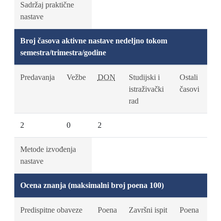
Sadržaj praktične
nastave
Broj časova aktivne nastave nedeljno tokom
semestra/trimestra/godine
Predavanja
Vežbe
DON
Studijski i
Ostali
istraživački
časovi
rad
2
0
2
Metode izvođenja
nastave
Ocena znanja (maksimalni broj poena 100)
Predispitne obaveze
Poena
Završni ispit
Poena