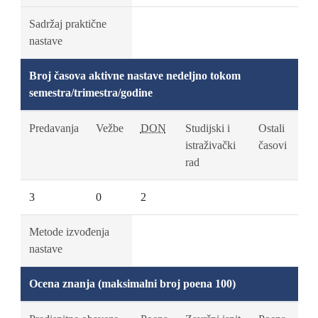
Sadržaj praktične
nastave
Broj časova aktivne nastave nedeljno tokom
semestra/trimestra/godine
Predavanja
Vežbe
DON
Studijski i
Ostali
istraživački
časovi
rad
3
0
2
Metode izvođenja
nastave
Ocena znanja (maksimalni broj poena 100)