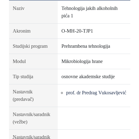
Naziv
Tehnologija jakih alkoholnih
pića 1
Akronim
O-MH-20-TJP1
Studijski program
Prehrambena tehnologija
Modul
Mikrobiologija hrane
Tip studija
osnovne akademske studije
Nastavnik
prof. dr Predrag Vukosavljević
(predavač)
Nastavnik/saradnik
(vežbe)
Nastavnik/saradnik