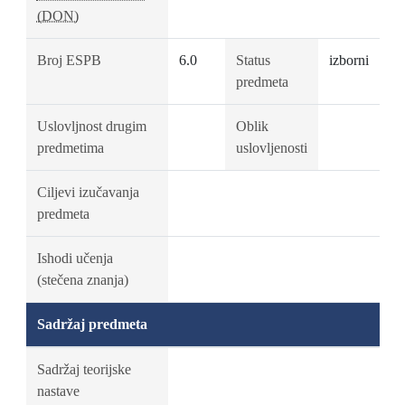
(DON)
Broj ESPB
6.0
Status
izborni
predmeta
Uslovljnost drugim
Oblik
predmetima
uslovljenosti
Ciljevi izučavanja
predmeta
Ishodi učenja
(stečena znanja)
Sadržaj predmeta
Sadržaj teorijske
nastave