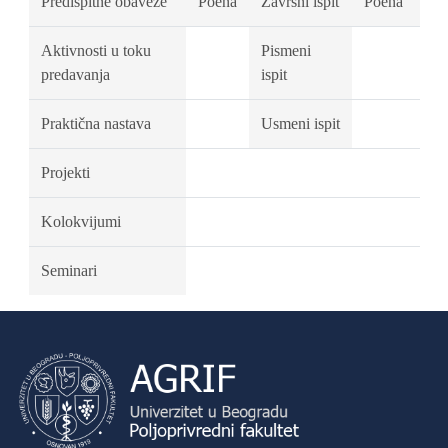
Predispitne obaveze
Poena
Završni ispit
Poena
Aktivnosti u toku
Pismeni
predavanja
ispit
Praktična nastava
Usmeni ispit
Projekti
Kolokvijumi
Seminari