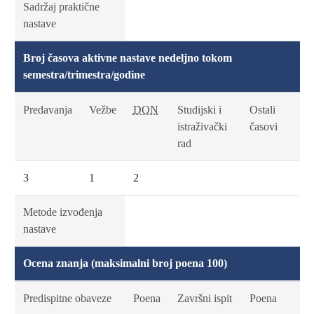
Sadržaj praktične
nastave
Broj časova aktivne nastave nedeljno tokom
semestra/trimestra/godine
Predavanja
Vežbe
DON
Studijski i
Ostali
istraživački
časovi
rad
3
1
2
Metode izvođenja
nastave
Ocena znanja (maksimalni broj poena 100)
Predispitne obaveze
Poena
Završni ispit
Poena