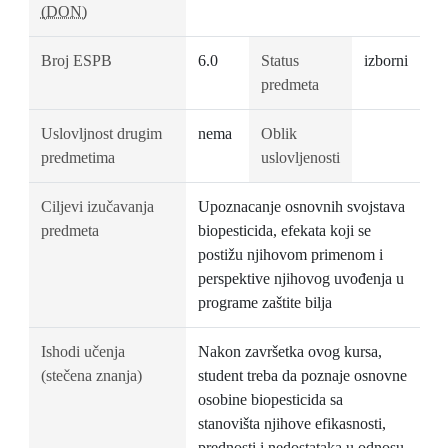
(DON)
Broj ESPB
6.0
Status
izborni
predmeta
Uslovljnost drugim
nema
Oblik
predmetima
uslovljenosti
Ciljevi izučavanja
Upoznacanje osnovnih svojstava
predmeta
biopesticida, efekata koji se
postižu njihovom primenom i
perspektive njihovog uvođenja u
programe zaštite bilja
Ishodi učenja
Nakon završetka ovog kursa,
(stečena znanja)
student treba da poznaje osnovne
osobine biopesticida sa
stanovišta njihove efikasnosti,
prednosti i nedostataka u odnosu