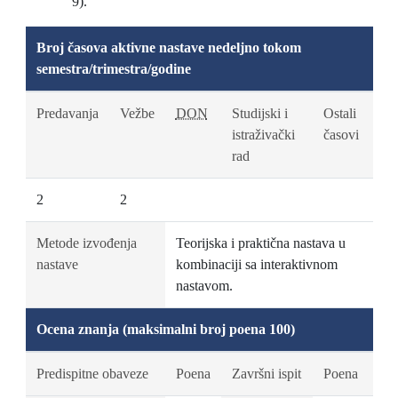
9).
Broj časova aktivne nastave nedeljno tokom
semestra/trimestra/godine
Predavanja
Vežbe
DON
Studijski i
Ostali
istraživački
časovi
rad
2
2
Metode izvođenja
Teorijska i praktična nastava u
nastave
kombinaciji sa interaktivnom
nastavom.
Ocena znanja (maksimalni broj poena 100)
Predispitne obaveze
Poena
Završni ispit
Poena