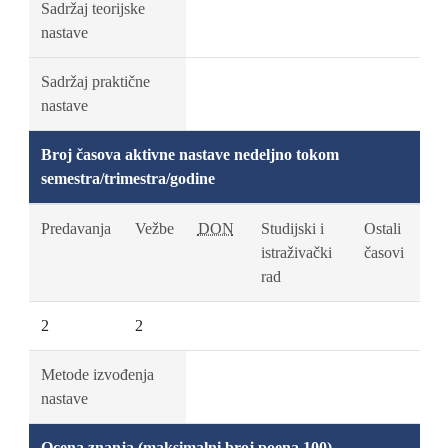
Sadržaj teorijske
nastave
Sadržaj praktične
nastave
Broj časova aktivne nastave nedeljno tokom
semestra/trimestra/godine
Predavanja
Vežbe
DON
Studijski i
Ostali
istraživački
časovi
rad
2
2
Metode izvođenja
nastave
Ocena znanja (maksimalni broj poena 100)