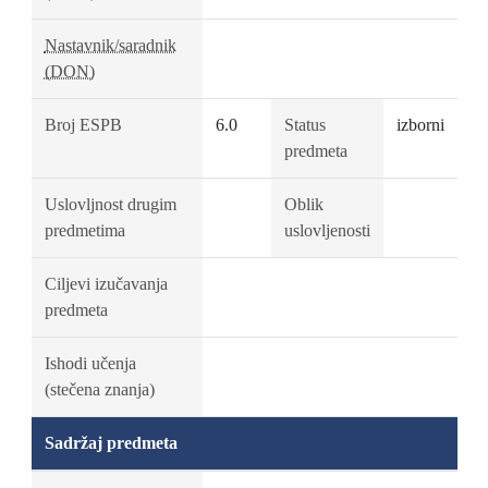
Nastavnik/saradnik
(DON)
Broj ESPB
6.0
Status
izborni
predmeta
Uslovljnost drugim
Oblik
predmetima
uslovljenosti
Ciljevi izučavanja
predmeta
Ishodi učenja
(stečena znanja)
Sadržaj predmeta