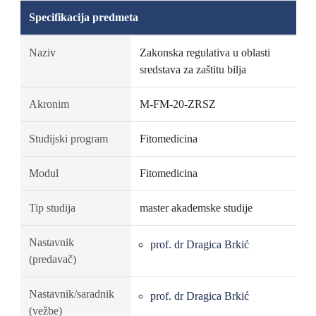
Specifikacija predmeta
Naziv
Zakonska regulativa u oblasti
sredstava za zaštitu bilja
Akronim
M-FM-20-ZRSZ
Studijski program
Fitomedicina
Modul
Fitomedicina
Tip studija
master akademske studije
Nastavnik
prof. dr Dragica Brkić
(predavač)
Nastavnik/saradnik
prof. dr Dragica Brkić
(vežbe)