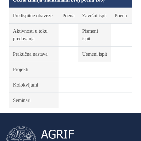
Predispitne obaveze
Poena
Završni ispit
Poena
Aktivnosti u toku
Pismeni
predavanja
ispit
Praktična nastava
Usmeni ispit
Projekti
Kolokvijumi
Seminari