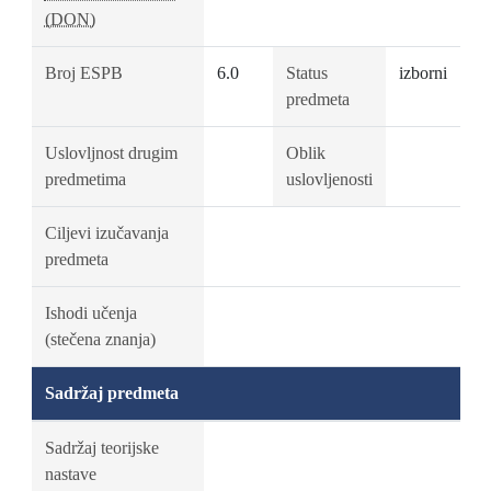
(DON)
Broj ESPB
6.0
Status
izborni
predmeta
Uslovljnost drugim
Oblik
predmetima
uslovljenosti
Ciljevi izučavanja
predmeta
Ishodi učenja
(stečena znanja)
Sadržaj predmeta
Sadržaj teorijske
nastave