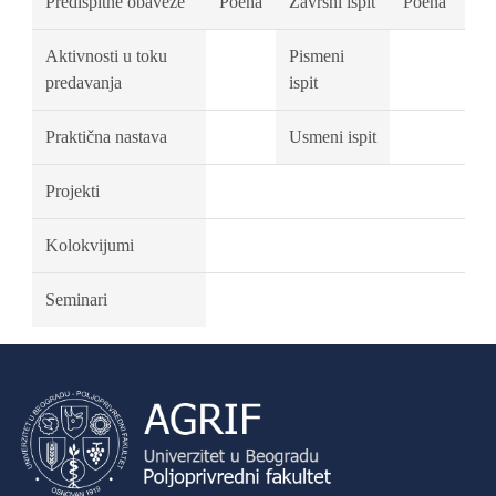
Predispitne obaveze
Poena
Završni ispit
Poena
Aktivnosti u toku
Pismeni
predavanja
ispit
Praktična nastava
Usmeni ispit
Projekti
Kolokvijumi
Seminari