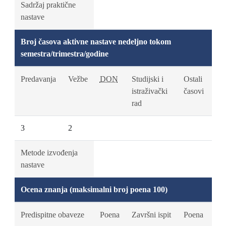
Sadržaj praktične
nastave
Broj časova aktivne nastave nedeljno tokom
semestra/trimestra/godine
Predavanja
Vežbe
DON
Studijski i
Ostali
istraživački
časovi
rad
3
2
Metode izvođenja
nastave
Ocena znanja (maksimalni broj poena 100)
Predispitne obaveze
Poena
Završni ispit
Poena