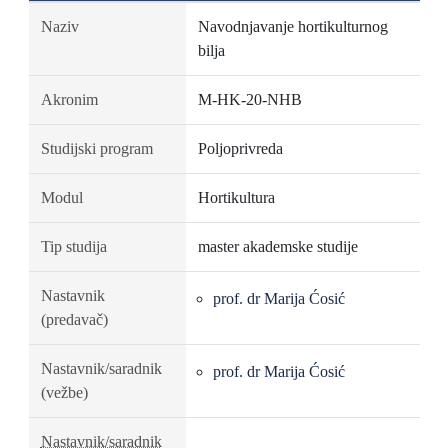
Naziv
Navodnjavanje hortikulturnog
bilja
Akronim
M-HK-20-NHB
Studijski program
Poljoprivreda
Modul
Hortikultura
Tip studija
master akademske studije
Nastavnik
prof. dr Marija Ćosić
(predavač)
Nastavnik/saradnik
prof. dr Marija Ćosić
(vežbe)
Nastavnik/saradnik