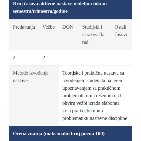
Broj časova aktivne nastave nedeljno tokom
semestra/trimestra/godine
Predavanja
Vežbe
DON
Studijski i
Ostali
istraživački
časovi
rad
2
2
Metode izvođenja
Teorijska i praktična nastava sa
nastave
izvođenjem studenata na teren i
upoznavanjem sa praktičnom
problematikom i rešenjima. U
okviru vežbi izrada elaborata
koja prati celokupnu
problematiku nastavne discipline
Ocena znanja (maksimalni broj poena 100)