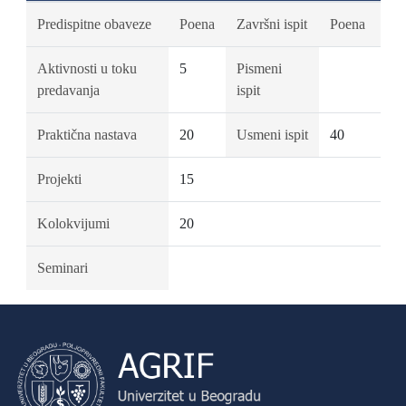
Predispitne obaveze
Poena
Završni ispit
Poena
Aktivnosti u toku
5
Pismeni
predavanja
ispit
Praktična nastava
20
Usmeni ispit
40
Projekti
15
Kolokvijumi
20
Seminari