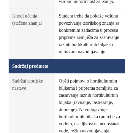
visoku uniformnost zalivanja.
Ishodi učenja
Student treba da pokaže veštinu
(stečena znanja)
povezivanja teorijskog znanja sa
konkretnim zadacima u procesu
pripreme zemljišta za zasnivanje
raznih hortikulturnih biljaka i
njihovom navodnjavanju.
Sadržaj predmeta
Sadržaj teorijske
Opšti pojmovi o hortikulturnim
nastave
biljkama i priprema zemljišta za
zasnivanje raznih hortikulturnih
biljaka (ravnanje, rastresanje,
đubrenje). Navodnjavanje
hortikulturnih biljaka (potrebe za
vodom, osetljivost na nedostatak
vode, režim navodnjavanja,