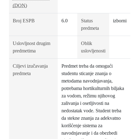
(DON)
Broj ESPB
6.0
Status
izborni
predmeta
Uslovljnost drugim
Oblik
predmetima
uslovljenosti
Ciljevi izučavanja
Predmet treba da omogući
predmeta
studentu sticanje znanja o
metodama navodnjavanja,
potrebama hortikulturnih biljaka
za vodom, režimu njihovog
zalivanja i osetljivosti na
nedostatak vode. Student treba
da stekne znanja za adekvatno
korišćenje sistema za
navodnjavanje i da obezbedi