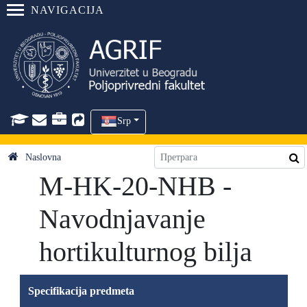
NAVIGACIJA
Srp
Naslovna
M-HK-20-NHB -
Navodnjavanje
hortikulturnog bilja
Specifikacija predmeta