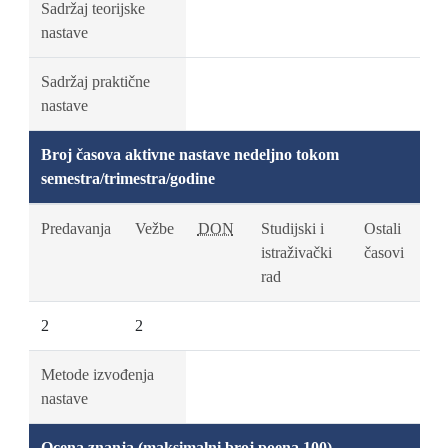
Sadržaj teorijske
nastave
Sadržaj praktične
nastave
Broj časova aktivne nastave nedeljno tokom
semestra/trimestra/godine
Predavanja
Vežbe
DON
Studijski i
Ostali
istraživački
časovi
rad
2
2
Metode izvođenja
nastave
Ocena znanja (maksimalni broj poena 100)