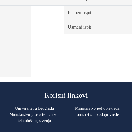
Pismeni ispit
Usmeni ispit
Korisni linkovi
Univerzitet u Beogradu
Ministarstvo poljoprivrede,
Ministarstvo prosvete, nauke i
šumarstva i vodoprivrede
tehnološkog razvoja