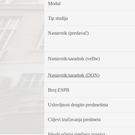
Modul
Tip studija
Nastavnik (predavač)
Nastavnik/saradnik (vežbe)
Nastavnik/saradnik (DON)
Broj ESPB
Uslovljnost drugim predmetima
Ciljevi izučavanja predmeta
Ishodi učenja (stečena znanja)