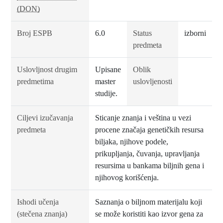
(DON)
Broj ESPB
6.0
Status
izborni
predmeta
Uslovljnost drugim
Upisane
Oblik
predmetima
master
uslovljenosti
studije.
Ciljevi izučavanja
Sticanje znanja i veština u vezi
predmeta
procene značaja genetičkih resursa
biljaka, njihove podele,
prikupljanja, čuvanja, upravljanja
resursima u bankama biljnih gena i
njihovog korišćenja.
Ishodi učenja
Saznanja o biljnom materijalu koji
(stečena znanja)
se može koristiti kao izvor gena za