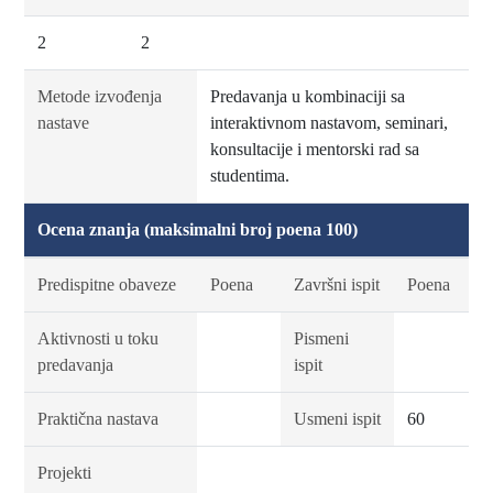
2
2
Metode izvođenja
Predavanja u kombinaciji sa
nastave
interaktivnom nastavom, seminari,
konsultacije i mentorski rad sa
studentima.
Ocena znanja (maksimalni broj poena 100)
Predispitne obaveze
Poena
Završni ispit
Poena
Aktivnosti u toku
Pismeni
predavanja
ispit
Praktična nastava
Usmeni ispit
60
Projekti