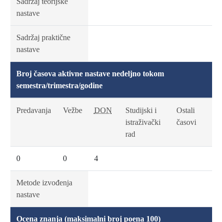
Sadržaj teorijske
nastave
Sadržaj praktične
nastave
Broj časova aktivne nastave nedeljno tokom
semestra/trimestra/godine
Predavanja
Vežbe
DON
Studijski i
Ostali
istraživački
časovi
rad
0
0
4
Metode izvođenja
nastave
Ocena znanja (maksimalni broj poena 100)