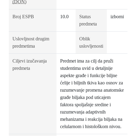
(DON)
Broj ESPB
10.0
Status
izborni
predmeta
Uslovljnost drugim
Oblik
predmetima
uslovljenosti
Ciljevi izučavanja
Predmet ima za cilj da pruži
predmeta
studentima uvid u detaljnije
aspekte građe i funkcije biljne
ćelije i biljnih tkiva kao osnov za
razumevanje promena anatomske
građe biljaka pod uticajem
faktora spoljašnje sredine i
razumevanja adaptivnih
mehanizama i reakcija biljaka na
celularnom i histološkom nivou.