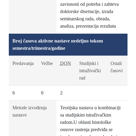
zavisnosti od potreba i zahteva
doktorske disertacije, izrada
seminarskog rada, obrada,
analiza, prezentacija rezultata
Broj časova aktivne nastave nedeljno tokom
semestra/trimestra/godine
Predavanja
Vežbe
DON
Studijski i
Ostali
istraživački
časovi
rad
6
0
2
Metode izvođenja
Teorijska nastava u kombinaciji
nastave
sa studijskim istraživačkim
radom.U oblasti histološke
osnove rastenja predviđa se