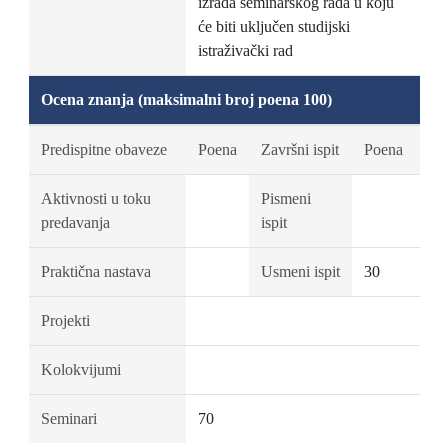
izrada seminarskog rada u koju
će biti uključen studijski
istraživački rad
Ocena znanja (maksimalni broj poena 100)
Predispitne obaveze
Poena
Završni ispit
Poena
Aktivnosti u toku
Pismeni
predavanja
ispit
Praktična nastava
Usmeni ispit
30
Projekti
Kolokvijumi
Seminari
70