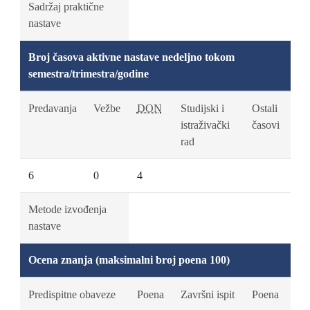
Sadržaj praktične
nastave
Broj časova aktivne nastave nedeljno tokom
semestra/trimestra/godine
Predavanja
Vežbe
DON
Studijski i
Ostali
istraživački
časovi
rad
6
0
4
Metode izvođenja
nastave
Ocena znanja (maksimalni broj poena 100)
Predispitne obaveze
Poena
Završni ispit
Poena