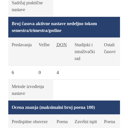
Sadržaj praktične
nastave
Broj časova aktivne nastave nedeljno tokom
semestra/trimestra/godine
Predavanja
Vežbe
DON
Studijski i
Ostali
istraživački
časovi
rad
6
0
4
Metode izvođenja
nastave
Ocena znanja (maksimalni broj poena 100)
Predispitne obaveze
Poena
Završni ispit
Poena