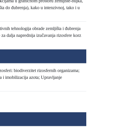
kcijama u graničnom prostoru zemljište-biljka,
a do đubrenja), kako u intenzivnoj, tako i u
ivnih tehnologija obrade zemljišta i đubrenja
 za dalja naprednija izučavanja rizosfere korz
zosferi: biodiverzitet rizosfernih organizama;
 i imobilizacija azota; Upravljanje