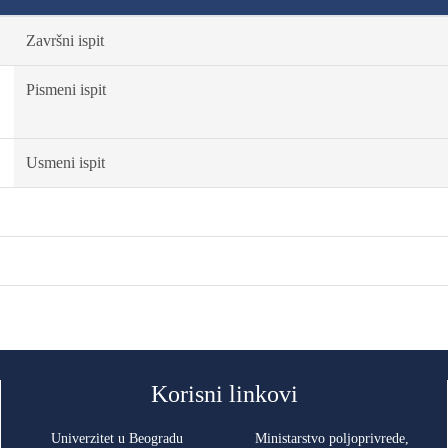
Završni ispit
Pismeni ispit
Usmeni ispit
Korisni linkovi
Univerzitet u Beogradu
Ministarstvo poljoprivrede,