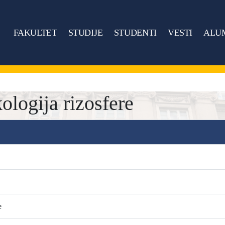
FAKULTET
STUDIJE
STUDENTI
VESTI
ALU
logija rizosfere
e