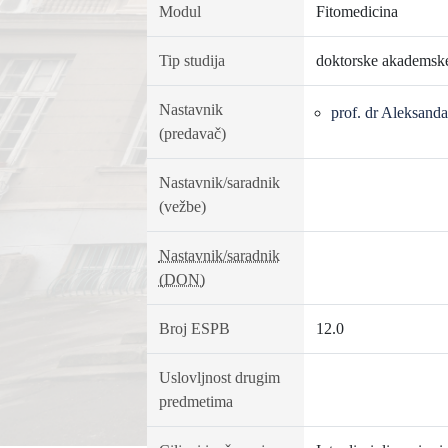
Modul
Fitomedicina
Tip studija
doktorske akademske
Nastavnik
prof. dr Aleksand
(predavač)
Nastavnik/saradnik
(vežbe)
Nastavnik/saradnik
(DON)
Broj ESPB
12.0
Uslovljnost drugim
predmetima