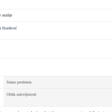
 studije
ar Đorđević
Status predmeta
Oblik uslovljenosti