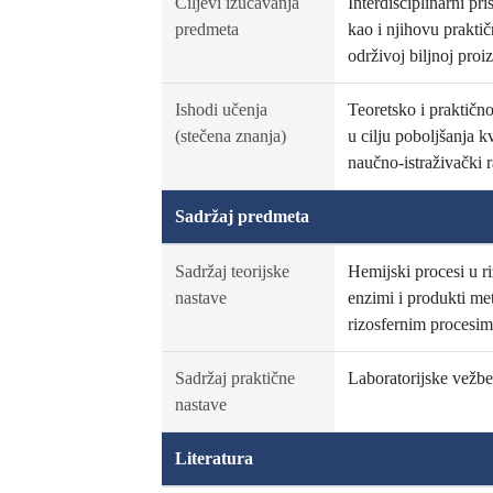
Ciljevi izučavanja
Interdisciplinarni p
predmeta
kao i njihovu prakti
održivoj biljnoj proi
Ishodi učenja
Teoretsko i praktično
(stečena znanja)
u cilju poboljšanja k
naučno-istraživački ra
Sadržaj predmeta
Sadržaj teorijske
Hemijski procesi u ri
nastave
enzimi i produkti met
rizosfernim procesima
Sadržaj praktične
Laboratorijske vežbe
nastave
Literatura