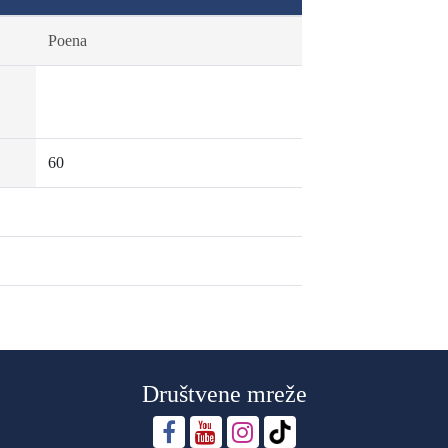
Poena
60
Društvene mreže