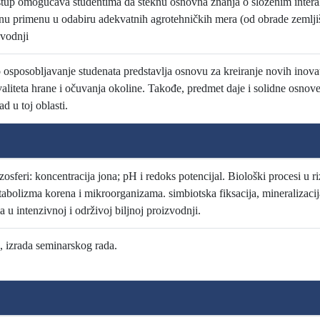
ristup omogućava studentima da steknu osnovna znanja o složenim intera
čnu primenu u odabiru adekvatnih agrotehničkih mera (od obrade zemljišt
zvodnji
 osposobljavanje studenata predstavlja osnovu za kreiranje novih inovat
valiteta hrane i očuvanja okoline. Takođe, predmet daje i solidne osnove
d u toj oblasti.
zosferi: koncentracija jona; pH i redoks potencijal. Biološki procesi u ri
abolizma korena i mikroorganizama. simbiotska fiksacija, mineralizacija
 u intenzivnoj i održivoj biljnoj proizvodnji.
, izrada seminarskog rada.