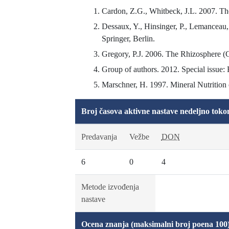
Cardon, Z.G., Whitbeck, J.L. 2007. Th
Dessaux, Y., Hinsinger, P., Lemanceau,
Springer, Berlin.
Gregory, P.J. 2006. The Rhizosphere (Ch
Group of authors. 2012. Special issue
Marschner, H. 1997. Mineral Nutrition
Broj časova aktivne nastave nedeljno toko
Predavanja
Vežbe
DON
6
0
4
Metode izvođenja
nastave
Ocena znanja (maksimalni broj poena 100