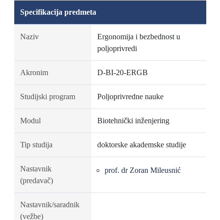
Specifikacija predmeta
Naziv
Ergonomija i bezbednost u
poljoprivredi
Akronim
D-BI-20-ERGB
Studijski program
Poljoprivredne nauke
Modul
Biotehnički inženjering
Tip studija
doktorske akademske studije
Nastavnik
prof. dr Zoran Mileusnić
(predavač)
Nastavnik/saradnik
(vežbe)