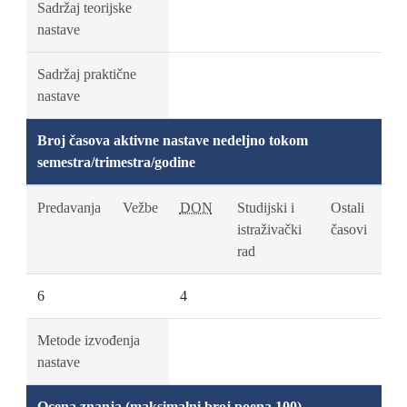
Sadržaj teorijske
nastave
Sadržaj praktične
nastave
Broj časova aktivne nastave nedeljno tokom
semestra/trimestra/godine
Predavanja
Vežbe
DON
Studijski i
Ostali
istraživački
časovi
rad
6
4
Metode izvođenja
nastave
Ocena znanja (maksimalni broj poena 100)