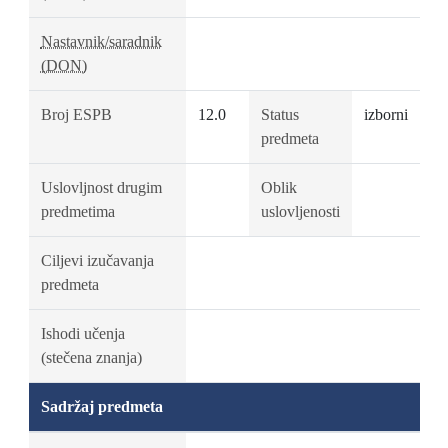
Nastavnik/saradnik
(DON)
Broj ESPB
12.0
Status
izborni
predmeta
Uslovljnost drugim
Oblik
predmetima
uslovljenosti
Ciljevi izučavanja
predmeta
Ishodi učenja
(stečena znanja)
Sadržaj predmeta