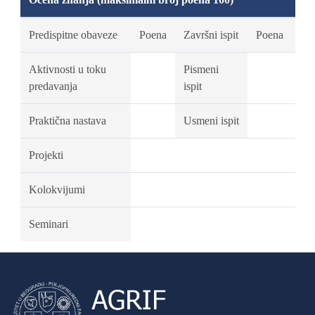
Predispitne obaveze
Poena
Završni ispit
Poena
Aktivnosti u toku
Pismeni
predavanja
ispit
Praktična nastava
Usmeni ispit
Projekti
Kolokvijumi
Seminari