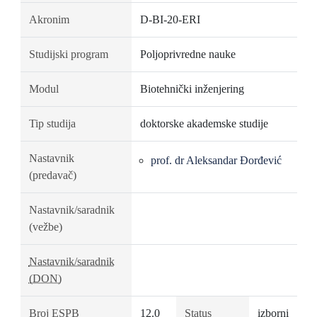
Akronim
D-BI-20-ERI
Studijski program
Poljoprivredne nauke
Modul
Biotehnički inženjering
Tip studija
doktorske akademske studije
Nastavnik
prof. dr Aleksandar Đorđević
(predavač)
Nastavnik/saradnik
(vežbe)
Nastavnik/saradnik
(DON)
Broj ESPB
12.0
Status
izborni