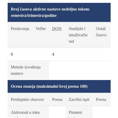
Broj časova aktivne nastave nedeljno tokom
semestra/trimestra/godine
Predavanja
Vežbe
DON
Studijski i
Ostali
istraživački
časovi
rad
6
4
Metode izvođenja
nastave
Ocena znanja (maksimalni broj poena 100)
Predispitne obaveze
Poena
Završni ispit
Poena
Aktivnosti u toku
Pismeni