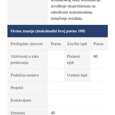
izvođenje eksperimenata na
određenim instrumentima,
tumačenje rezultata.
Ocena znanja (maksimalni broj poena 100)
Predispitne obaveze
Poena
Završni ispit
Poena
Aktivnosti u toku
Pismeni
60
predavanja
ispit
Praktična nastava
Usmeni ispit
Projekti
Kolokvijumi
Seminari
40