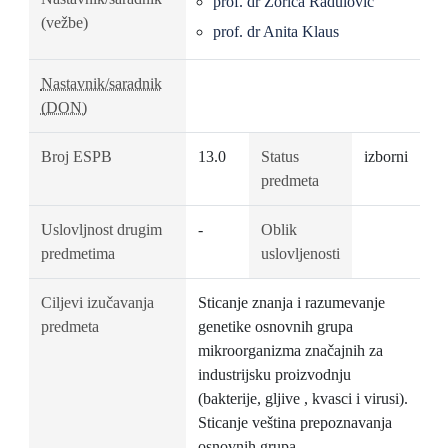
prof. dr Zorica Radulović
(vežbe)
prof. dr Anita Klaus
Nastavnik/saradnik
(DON)
Broj ESPB
13.0
Status
izborni
predmeta
Uslovljnost drugim
-
Oblik
predmetima
uslovljenosti
Ciljevi izučavanja
Sticanje znanja i razumevanje
predmeta
genetike osnovnih grupa
mikroorganizma značajnih za
industrijsku proizvodnju
(bakterije, gljive , kvasci i virusi).
Sticanje veština prepoznavanja
osnovnih grupa