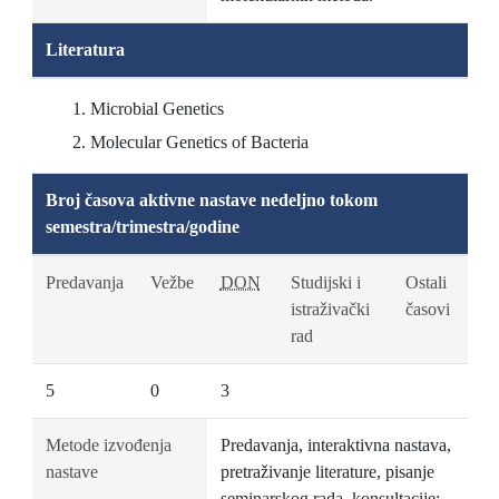
Literatura
Microbial Genetics
Molecular Genetics of Bacteria
Broj časova aktivne nastave nedeljno tokom
semestra/trimestra/godine
Predavanja
Vežbe
DON
Studijski i
Ostali
istraživački
časovi
rad
5
0
3
Metode izvođenja
Predavanja, interaktivna nastava,
nastave
pretraživanje literature, pisanje
seminarskog rada, konsultacije;