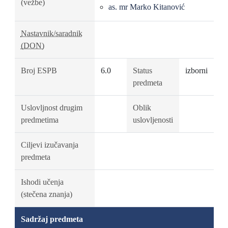
(vežbe)
as. mr Marko Kitanović
Nastavnik/saradnik
(DON)
Broj ESPB
6.0
Status
izborni
predmeta
Uslovljnost drugim
Oblik
predmetima
uslovljenosti
Ciljevi izučavanja
predmeta
Ishodi učenja
(stečena znanja)
Sadržaj predmeta