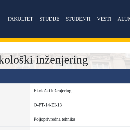
FAKULTET
STUDIJE
STUDENTI
VESTI
ALU
kološki inženjering
Ekološki inženjering
O-PT-14-EI-13
Poljoprivredna tehnika