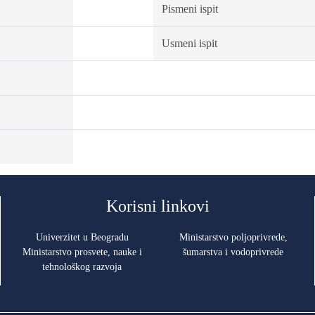
Pismeni ispit
Usmeni ispit
Korisni linkovi
Univerzitet u Beogradu
Ministarstvo poljoprivrede,
Ministarstvo prosvete, nauke i
šumarstva i vodoprivrede
tehnološkog razvoja