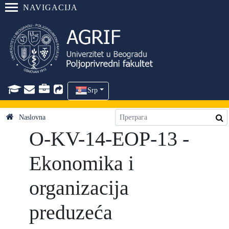
NAVIGACIJA
Srp
Naslovna
O-KV-14-EOP-13 -
Ekonomika i
organizacija
preduzeća