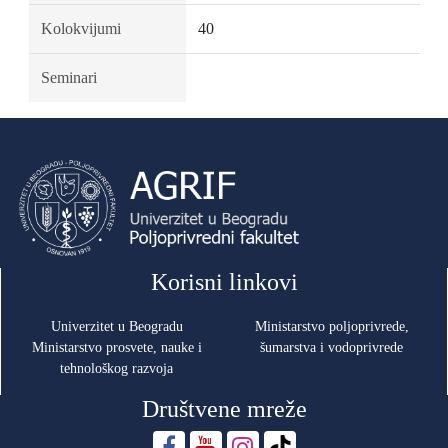
Kolokvijumi
40
Seminari
Korisni linkovi
Univerzitet u Beogradu
Ministarstvo poljoprivrede,
Ministarstvo prosvete, nauke i
šumarstva i vodoprivrede
tehnološkog razvoja
Društvene mreže