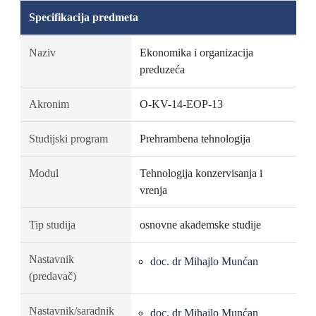
Specifikacija predmeta
Naziv
Ekonomika i organizacija
preduzeća
Akronim
O-KV-14-EOP-13
Studijski program
Prehrambena tehnologija
Modul
Tehnologija konzervisanja i
vrenja
Tip studija
osnovne akademske studije
Nastavnik
doc. dr Mihajlo Munćan
(predavač)
Nastavnik/saradnik
doc. dr Mihajlo Munćan