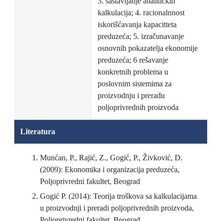
3. sastavljanje analitičkih
kalkulacija; 4. racionalnnost
iskorišćavanja kapacitteta
preduzeća; 5. izračunavanje
osnovnih pokazatelja ekonomije
preduzeća; 6 rešavanje
konkretnih problema u
poslovnim sistemima za
proizvodnju i preradu
poljoprivrednih proizvoda
Literatura
Munćan, P., Rajić, Z., Gogić, P., Živković, D.
(2009): Ekonomika i organizacija preduzeća,
Poljoprivredni fakultet, Beograd
Gogić P. (2014): Teorija troškova sa kalkulacijama
u proizvodnji i preradi poljoprivrednih proizvoda,
Poljoprivredni fakultet, Beograd