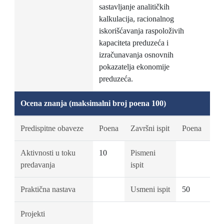
sastavljanje analitičkih
kalkulacija, racionalnog
iskorišćavanja raspoloživih
kapaciteta preduzeća i
izračunavanja osnovnih
pokazatelja ekonomije
preduzeća.
Ocena znanja (maksimalni broj poena 100)
Predispitne obaveze
Poena
Završni ispit
Poena
Aktivnosti u toku
10
Pismeni
predavanja
ispit
Praktična nastava
Usmeni ispit
50
Projekti