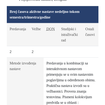
Broj časova aktivne nastave nedeljno tokom
semestra/trimestra/godine
Predavanja
Vežbe
DON
Studijski i
Ostali
istraživački
časovi
rad
2
2
Metode izvođenja
Predavanja u kombinaciji sa
nastave
interaktivnom nastavom
primenjuju se u svim nastavnim
poglavljima u određenom obimu.
Praktična nastava izvodi su u
vežbaonici. Provera znanja
testovima. Pismeni kolokvijum
predviđa se u oblasti :