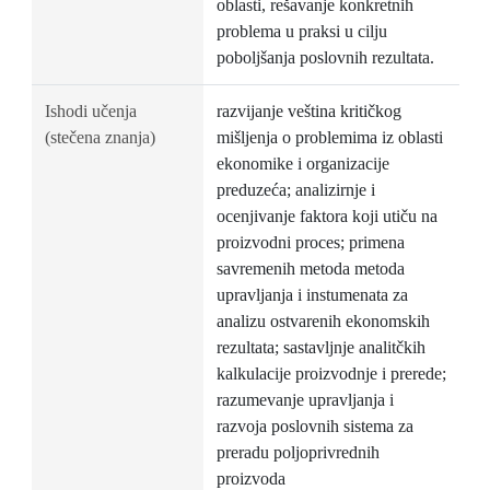
oblasti, rešavanje konkretnih
problema u praksi u cilju
poboljšanja poslovnih rezultata.
Ishodi učenja
razvijanje veština kritičkog
(stečena znanja)
mišljenja o problemima iz oblasti
ekonomike i organizacije
preduzeća; analizirnje i
ocenjivanje faktora koji utiču na
proizvodni proces; primena
savremenih metoda metoda
upravljanja i instumenata za
analizu ostvarenih ekonomskih
rezultata; sastavljnje analitčkih
kalkulacije proizvodnje i prerede;
razumevanje upravljanja i
razvoja poslovnih sistema za
preradu poljoprivrednih
proizvoda