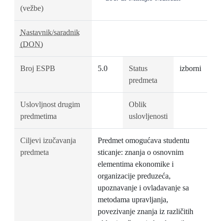
(vežbe)
Nastavnik/saradnik
(DON)
Broj ESPB
5.0
Status
izborni
predmeta
Uslovljnost drugim
Oblik
predmetima
uslovljenosti
Ciljevi izučavanja
Predmet omogućava studentu
predmeta
sticanje: znanja o osnovnim
elementima ekonomike i
organizacije preduzeća,
upoznavanje i ovladavanje sa
metodama upravljanja,
povezivanje znanja iz različitih