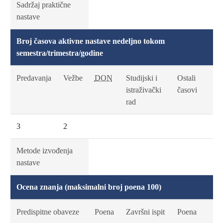
Sadržaj praktične
nastave
Broj časova aktivne nastave nedeljno tokom
semestra/trimestra/godine
Predavanja
Vežbe
DON
Studijski i
Ostali
istraživački
časovi
rad
3
2
Metode izvođenja
nastave
Ocena znanja (maksimalni broj poena 100)
Predispitne obaveze
Poena
Završni ispit
Poena