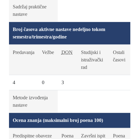
Sadržaj praktične
nastave
Broj časova aktivne nastave nedeljno tokom
semestra/trimestra/godine
Predavanja
Vežbe
DON
Studijski i
Ostali
istraživački
časovi
rad
4
0
3
Metode izvođenja
nastave
Ocena znanja (maksimalni broj poena 100)
Predispitne obaveze
Poena
Završni ispit
Poena