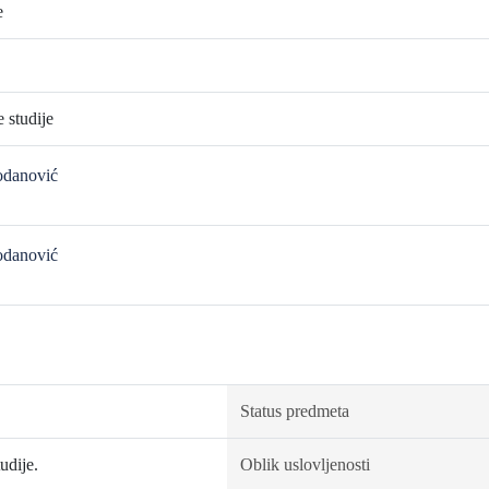
e
 studije
rodanović
rodanović
Status predmeta
udije.
Oblik uslovljenosti