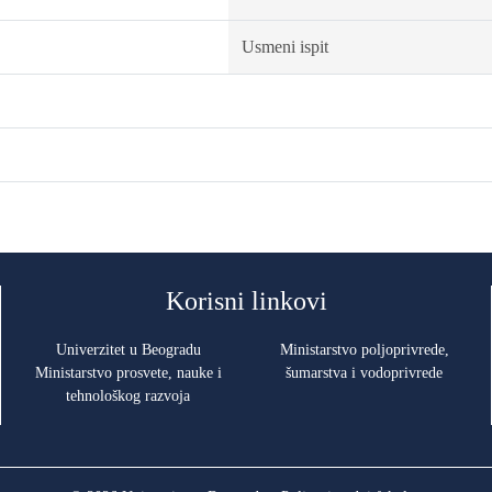
Usmeni ispit
Korisni linkovi
Univerzitet u Beogradu
Ministarstvo poljoprivrede,
Ministarstvo prosvete, nauke i
šumarstva i vodoprivrede
tehnološkog razvoja