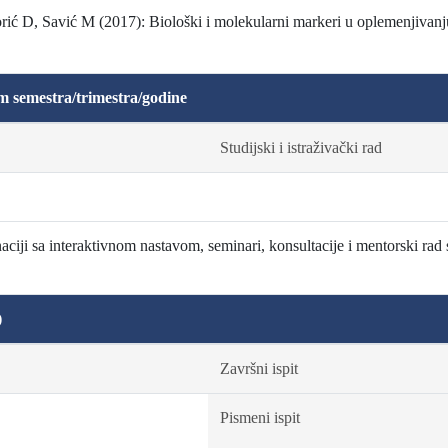
ić D, Savić M (2017): Biološki i molekularni markeri u oplemenjiva
m semestra/trimestra/godine
Studijski i istraživački rad
ciji sa interaktivnom nastavom, seminari, konsultacije i mentorski rad 
)
Završni ispit
Pismeni ispit