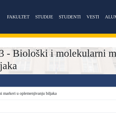
FAKULTET
STUDIJE
STUDENTI
VESTI
ALU
 Biološki i molekularni m
jaka
ni markeri u oplemenjivanju biljaka