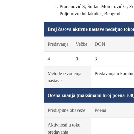
Prodanović S, Šurlan-Momirović G, Zor
Poljoprivredni fakultet, Beograd.
Broj časova aktivne nastave nedeljno toko
Predavanja
Vežbe
DON
4
0
3
Metode izvođenja
Predavanja u kombina
nastave
Ocena znanja (maksimalni broj poena 100
Predispitne obaveze
Poena
Aktivnosti u toku
predavanja