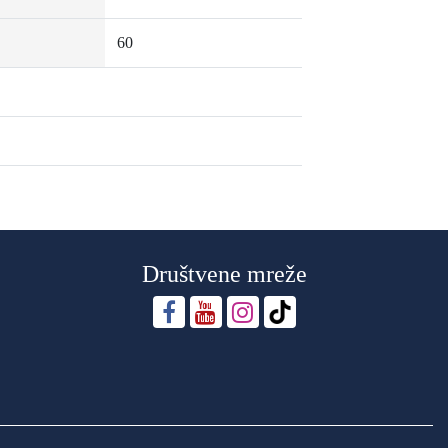
60
Društvene mreže