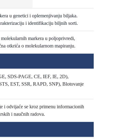
era u genetici i oplemenjivanju biljaka.
erizaciju i identifikaciju biljnih sorti.
 molekularnih markera u poljoprivredi,
učna otkrića o molekularnom mapiranju.
PAGE, SDS-PAGE, CE, IEF, IE, 2D),
 STS, EST, SSR, RAPD, SNP), Blotovanje
je i odvijaće se kroz primenu informacionih
arskih i naučnih radova.