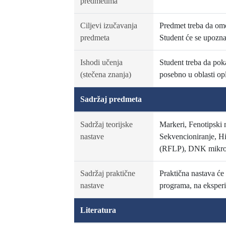
predmetima
Ciljevi izučavanja
Predmet treba da omo
predmeta
Student će se upoznat
Ishodi učenja
Student treba da pok
(stečena znanja)
posebno u oblasti op
Sadržaj predmeta
Sadržaj teorijske
Markeri, Fenotipski
nastave
Sekvencioniranje, 
(RFLP), DNK mikro
Sadržaj praktične
Praktična nastava će 
nastave
programa, na eksperim
Literatura