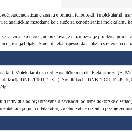
gući studentu sticanje znanja o primeni fenotipskih i molekularnih mark
i sa analitičkim metodama koje služe za genotipiranje i molekularnu karakt
aže sistematsko i temeljno poznavanje i razumevanje problema primene
lemenjivanja biljaka. Student treba uspešno da analizira savremena na
 markeri, Molekularni markeri, Analitičke metode, Elektroforeza (A-
Hibridizacija DNK (FISH, GISH), Amplifikacija DNK (PCR, RT-PCR,
čip.
biti individualno organizovana u zavisnosti od teme doktorske disertaci
entalnom polju ili u laboratoriji, a obuhvatiće i izradu i pisanje semin