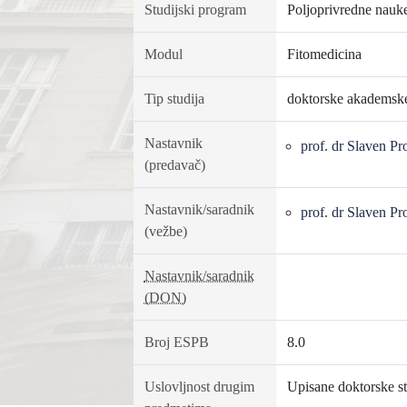
Studijski program
Poljoprivredne nauk
Modul
Fitomedicina
Tip studija
doktorske akademske
Nastavnik
prof. dr Slaven P
(predavač)
Nastavnik/saradnik
prof. dr Slaven P
(vežbe)
Nastavnik/saradnik
(DON)
Broj ESPB
8.0
Uslovljnost drugim
Upisane doktorske st