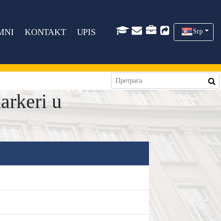
MNI
KONTAKT
UPIS
Srp
arkeri u